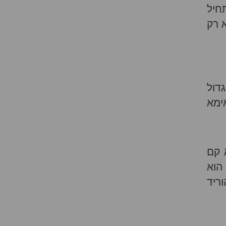
חיל
 רק
דול
ימא
 קם
הוא
ריד