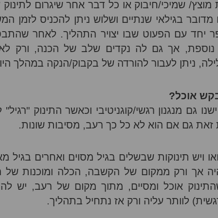
וצץ/ שמיכי/חיבוק או כל דבר אחר שיגרום לתינוק ש
מדובר בגילאי שנתיים ושלוש ניתן להכניס לזמן המ
פר יחד עם הפעוט שבו יצויר התהליך. לאחר שהתב
נוספת, אך גם לה נקדים שלב של הכנה, ורק לאח
, ניתן לעבור להורדה של בקבוק/הנקה במהלך היו
בקש אוכל?
ישנו גם מנגנון רגשי/קוגניטיבי וכאשר התינוק "רגיל" 
 זאת גם אם הוא לא כל כך רעב, מסיבות שונות.
ואו ויש תינוקות שבשלים בגיל מסוים ואחרים בגיל מא
היה אך ורק ממקום של הקשבה, הכלה ומוכנות של ה
התינוק אוכל ומסיים, מתוך מקום של רעב, יש להמ
רגשית) לוותר עליה ורק אז נתחיל בתהליך.