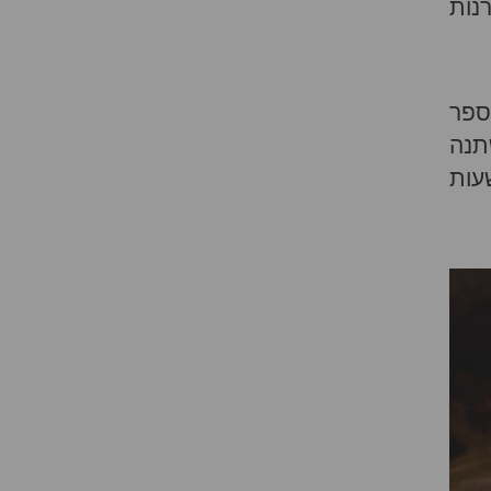
נות
ספר
תנה
עות