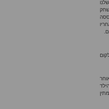
לנו
שחק
ססה
ריו
ם.
לקום
וחר
ילד
תין