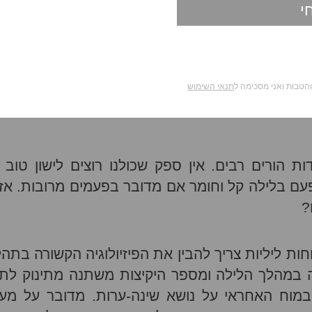
מאת:
לירון בוגץ
 והטבות ואני מסכימה ל
תנאי השימוש
לאכילה במהלך היום? באיזה גיל רצוי להתחיל? והאם
 הורים רבים. אין ספק שכולנו רוצים לישון טוב י
עם בלילה קל וחומר אם מדובר בפעמים מרובות. אז 
?
ות ליליות צריך להבין את הפיזיולוגיה הקשורה בתהל
ה במהלך הלילה ומספר היקיצות משתנה מתינוק לתינ
ור במוח האחראי על נושא שינה-ערות. מדובר על מע