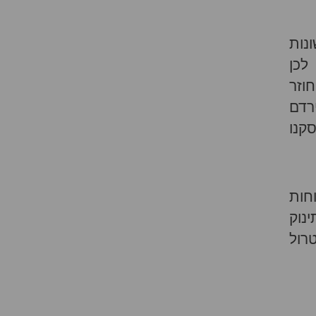
נות
 לכן
וזר
רדם
קנו
חות
נוק
רול