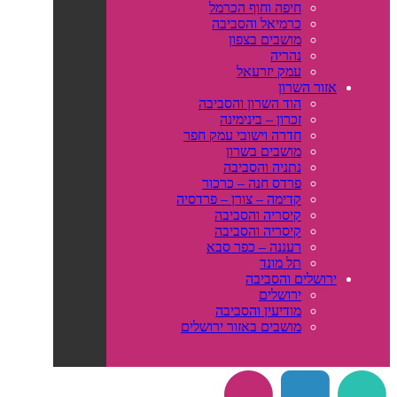
חיפה וחוף הכרמל
כרמיאל והסביבה
מושבים בצפון
נהריה
עמק יזרעאל
אזור השרון
הוד השרון והסביבה
זכרון – בינימינה
חדרה וישובי עמק חפר
מושבים בשרון
נתניה והסביבה
פרדס חנה – כרכור
קדימה – צורן – פרדסיה
קיסריה והסביבה
קיסריה והסביבה
רעננה – כפר סבא
תל מונד
ירושלים והסביבה
ירושלים
מודיעין והסביבה
מושבים באזור ירושלים