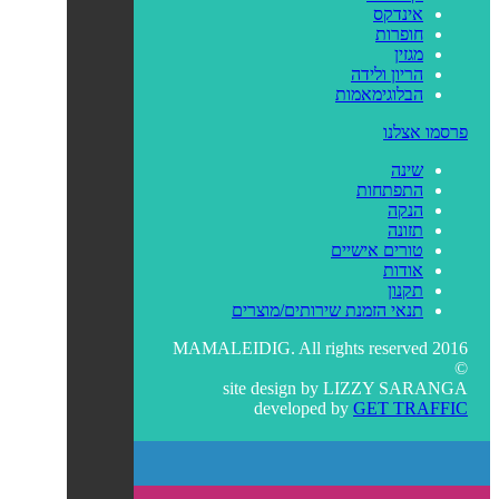
אינדקס
חופרות
מגזין
הריון ולידה
הבלוגימאמות
פרסמו אצלנו
שינה
התפתחות
הנקה
תזונה
טורים אישיים
אודות
תקנון
תנאי הזמנת שירותים/מוצרים
MAMALEIDIG. All rights reserved 2016
©
site design by
LIZZY SARANGA
developed by
GET TRAFFIC