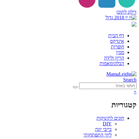
דילוג לתוכן
דף הבית
אינדקס
חופרות
מגזין
הריון ולידה
הבלוגימאמות
Search
×
קטגוריות
חוגים לתינוקות
DIY
בייבי יוגה
ליווי התפתחותי