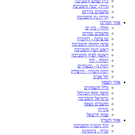
בית שמש והסביבה
גדרה, יבנה והסביבה
מושבים בדרום
קרית גת והסביבה
אזור המרכז
חולון - בת ים
מושבים במרכז
נס ציונה - רחובות
פתח תקווה והסביבה
ראש העין והסביבה
ראשון לציון והסביבה
רמלה - לוד
רמת גן - גבעתיים
רמת השרון - הרצליה
תל אביב
אזור הצפון
גליל והעמקים
חיפה וחוף הכרמל
כרמיאל והסביבה
מושבים בצפון
נהריה
עמק יזרעאל
אזור השרון
הוד השרון והסביבה
זכרון - בינימינה