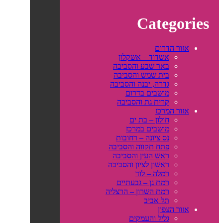
Categories
אזור הדרום
אשדוד – אשקלון
באר שבע והסביבה
בית שמש והסביבה
גדרה, יבנה והסביבה
מושבים בדרום
קרית גת והסביבה
אזור המרכז
חולון – בת ים
מושבים במרכז
נס ציונה – רחובות
פתח תקווה והסביבה
ראש העין והסביבה
ראשון לציון והסביבה
רמלה – לוד
רמת גן – גבעתיים
רמת השרון – הרצליה
תל אביב
אזור הצפון
גליל והעמקים