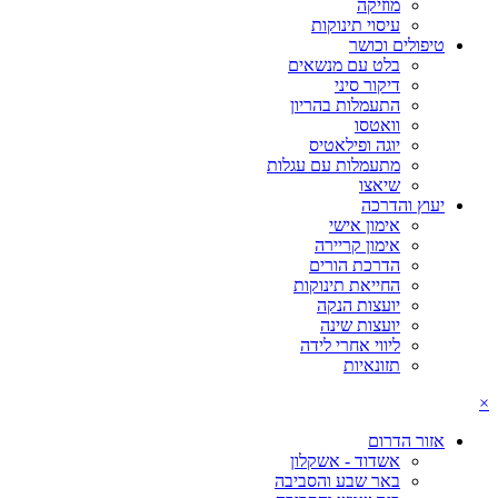
מוזיקה
עיסוי תינוקות
טיפולים וכושר
בלט עם מנשאים
דיקור סיני
התעמלות בהריון
וואטסו
יוגה ופילאטיס
מתעמלות עם עגלות
שיאצו
יעוץ והדרכה
אימון אישי
אימון קריירה
הדרכת הורים
החייאת תינוקות
יועצות הנקה
יועצות שינה
ליווי אחרי לידה
תזונאיות
×
אזור הדרום
אשדוד - אשקלון
באר שבע והסביבה