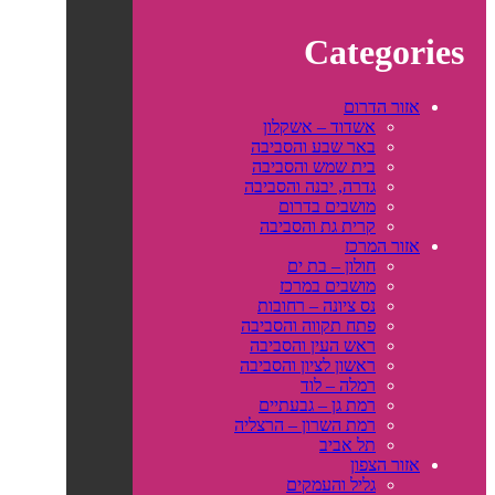
Categories
אזור הדרום
אשדוד – אשקלון
באר שבע והסביבה
בית שמש והסביבה
גדרה, יבנה והסביבה
מושבים בדרום
קרית גת והסביבה
אזור המרכז
חולון – בת ים
מושבים במרכז
נס ציונה – רחובות
פתח תקווה והסביבה
ראש העין והסביבה
ראשון לציון והסביבה
רמלה – לוד
רמת גן – גבעתיים
רמת השרון – הרצליה
תל אביב
אזור הצפון
גליל והעמקים