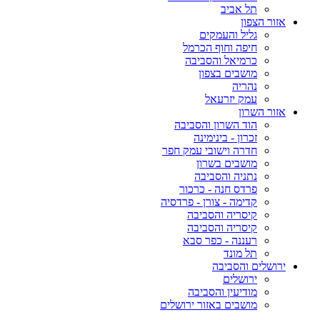
תל אביב
אזור הצפון
גליל והעמקים
חיפה וחוף הכרמל
כרמיאל והסביבה
מושבים בצפון
נהריה
עמק יזרעאל
אזור השרון
הוד השרון והסביבה
זכרון - בינימינה
חדרה וישובי עמק חפר
מושבים בשרון
נתניה והסביבה
פרדס חנה - כרכור
קדימה - צורן - פרדסיה
קיסריה והסביבה
קיסריה והסביבה
רעננה - כפר סבא
תל מונד
ירושלים והסביבה
ירושלים
מודיעין והסביבה
מושבים באזור ירושלים