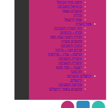
חיפה וחוף הכרמל
כרמיאל והסביבה
מושבים בצפון
נהריה
עמק יזרעאל
אזור השרון
הוד השרון והסביבה
זכרון – בינימינה
חדרה וישובי עמק חפר
מושבים בשרון
נתניה והסביבה
פרדס חנה – כרכור
קדימה – צורן – פרדסיה
קיסריה והסביבה
קיסריה והסביבה
רעננה – כפר סבא
תל מונד
ירושלים והסביבה
ירושלים
מודיעין והסביבה
מושבים באזור ירושלים