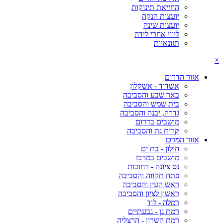
החייאת תינוקות
יועצות הנקה
יועצות שינה
ליווי אחרי לידה
תזונאיות
×
אזור הדרום
אשדוד - אשקלון
באר שבע והסביבה
בית שמש והסביבה
גדרה, יבנה והסביבה
מושבים בדרום
קרית גת והסביבה
אזור המרכז
חולון - בת ים
מושבים במרכז
נס ציונה - רחובות
פתח תקווה והסביבה
ראש העין והסביבה
ראשון לציון והסביבה
רמלה - לוד
רמת גן - גבעתיים
רמת השרון - הרצליה