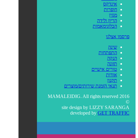
אינדקס
חופרות
מגזין
הריון ולידה
הבלוגימאמות
פרסמו אצלנו
שינה
התפתחות
הנקה
תזונה
טורים אישיים
אודות
תקנון
תנאי הזמנת שירותים/מוצרים
MAMALEIDIG. All rights reserved 2016
©
site design by
LIZZY SARANGA
developed by
GET TRAFFIC