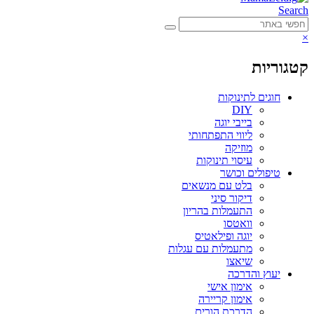
Search
×
קטגוריות
חוגים לתינוקות
DIY
בייבי יוגה
ליווי התפתחותי
מוזיקה
עיסוי תינוקות
טיפולים וכושר
בלט עם מנשאים
דיקור סיני
התעמלות בהריון
וואטסו
יוגה ופילאטיס
מתעמלות עם עגלות
שיאצו
יעוץ והדרכה
אימון אישי
אימון קריירה
הדרכת הורים