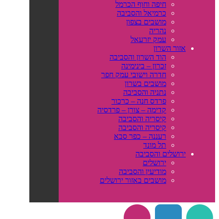
חיפה וחוף הכרמל
כרמיאל והסביבה
מושבים בצפון
נהריה
עמק יזרעאל
אזור השרון
הוד השרון והסביבה
זכרון – בינימינה
חדרה וישובי עמק חפר
מושבים בשרון
נתניה והסביבה
פרדס חנה – כרכור
קדימה – צורן – פרדסיה
קיסריה והסביבה
קיסריה והסביבה
רעננה – כפר סבא
תל מונד
ירושלים והסביבה
ירושלים
מודיעין והסביבה
מושבים באזור ירושלים