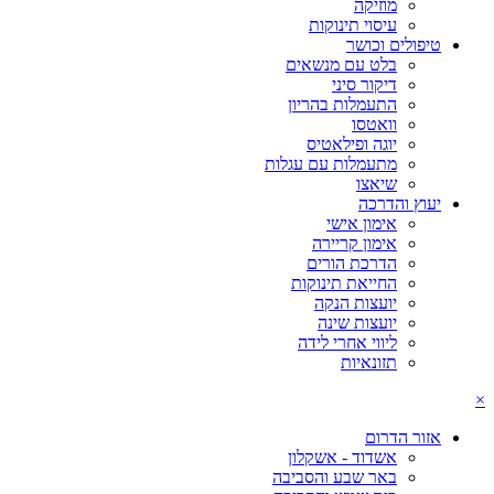
מוזיקה
עיסוי תינוקות
טיפולים וכושר
בלט עם מנשאים
דיקור סיני
התעמלות בהריון
וואטסו
יוגה ופילאטיס
מתעמלות עם עגלות
שיאצו
יעוץ והדרכה
אימון אישי
אימון קריירה
הדרכת הורים
החייאת תינוקות
יועצות הנקה
יועצות שינה
ליווי אחרי לידה
תזונאיות
×
אזור הדרום
אשדוד - אשקלון
באר שבע והסביבה