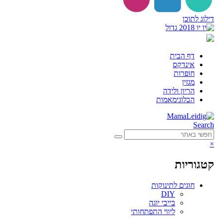
דילוג לתוכן
דף הבית
אינדקס
חופרות
מגזין
הריון ולידה
הבלוגימאמות
Search
×
קטגוריות
חוגים לתינוקות
DIY
בייבי יוגה
ליווי התפתחותי