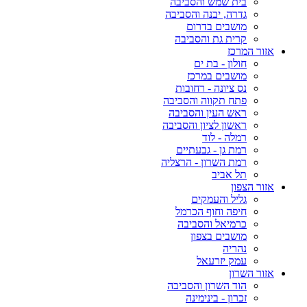
בית שמש והסביבה
גדרה, יבנה והסביבה
מושבים בדרום
קרית גת והסביבה
אזור המרכז
חולון - בת ים
מושבים במרכז
נס ציונה - רחובות
פתח תקווה והסביבה
ראש העין והסביבה
ראשון לציון והסביבה
רמלה - לוד
רמת גן - גבעתיים
רמת השרון - הרצליה
תל אביב
אזור הצפון
גליל והעמקים
חיפה וחוף הכרמל
כרמיאל והסביבה
מושבים בצפון
נהריה
עמק יזרעאל
אזור השרון
הוד השרון והסביבה
זכרון - בינימינה