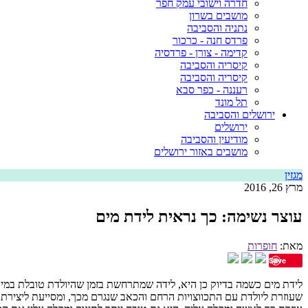
חדרה וישובי עמק חפר
מושבים בשרון
נתניה והסביבה
פרדס חנה - כרכור
קדימה - צורן - פרדסיה
קיסריה והסביבה
קיסריה והסביבה
רעננה - כפר סבא
תל מונד
ירושלים והסביבה
ירושלים
מודיעין והסביבה
מושבים באזור ירושלים
מגזין
מרץ 26, 2016
עוצר נשימה: כך נראית לידת מים
מאת:
חופרות
Save
לידת מים כשמה בדיוק כן היא, לידה שמתרחשת בזמן שהיולדת טובלת במים 
שעוזרת ליולדת עם התכווצויות הרחם והכאב שנגרם מכך, ומסייעת ליצירת