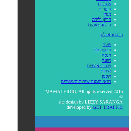
אינדקס
חופרות
מגזין
הריון ולידה
הבלוגימאמות
פרסמו אצלנו
שינה
התפתחות
הנקה
תזונה
טורים אישיים
אודות
תקנון
תנאי הזמנת שירותים/מוצרים
MAMALEIDIG. All rights reserved 2016
©
site design by
LIZZY SARANGA
developed by
GET TRAFFIC