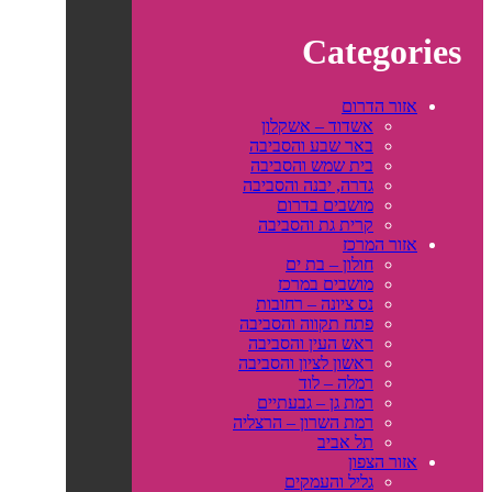
Categories
אזור הדרום
אשדוד – אשקלון
באר שבע והסביבה
בית שמש והסביבה
גדרה, יבנה והסביבה
מושבים בדרום
קרית גת והסביבה
אזור המרכז
חולון – בת ים
מושבים במרכז
נס ציונה – רחובות
פתח תקווה והסביבה
ראש העין והסביבה
ראשון לציון והסביבה
רמלה – לוד
רמת גן – גבעתיים
רמת השרון – הרצליה
תל אביב
אזור הצפון
גליל והעמקים