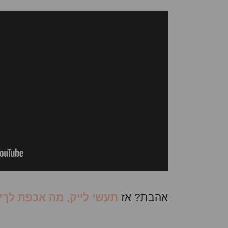
אהבת? אז
תעשי לייק, מה אכפת לך?